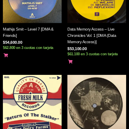
Mathijs Smit – Level 7 [DMA &
Data Memory Access – Live
Friends]
Chronicles Vol. 1 [DMA (Data
Memory Access)]
$
54,600.00
$62.800 en 3 cuotas con tarjeta
$
53,100.00
$61.100 en 3 cuotas con tarjeta