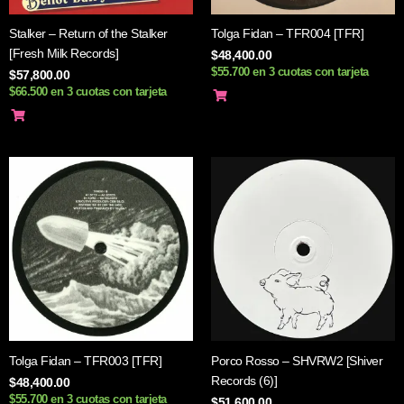
Stalker – Return of the Stalker
Tolga Fidan – TFR004 [TFR]
[Fresh Milk Records]
$
48,400.00
$55.700 en 3 cuotas con tarjeta
$
57,800.00
$66.500 en 3 cuotas con tarjeta
Tolga Fidan – TFR003 [TFR]
Porco Rosso – SHVRW2 [Shiver
Records (6)]
$
48,400.00
$55.700 en 3 cuotas con tarjeta
$
51,600.00