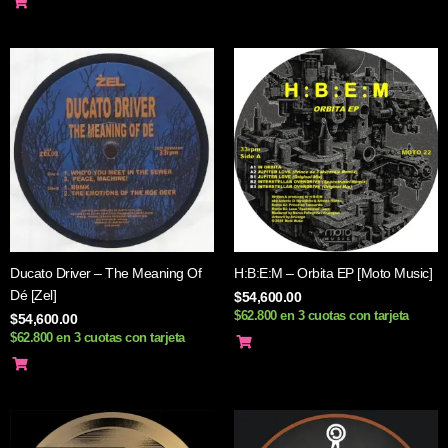
Ducato Driver – The Meaning Of
H:B:E:M – Orbita EP [Moto Music]
Dé [Zel]
$
54,600.00
$62.800 en 3 cuotas con tarjeta
$
54,600.00
$62.800 en 3 cuotas con tarjeta