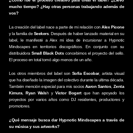
¿Cómo fue el proceso creativo para crear el label? ¿Llevó
mucho tiempo? ¿Hay otras personas trabajando además de
vos?
La creación del label nace a parte de mi relación con
Alex Picone
y la familia de
Seekers
. Después de haber lanzado material en su
label, le manifesté a Alex mi idea de incursionar a Hypnotic
Mindscapes en territorios discográficos. En conjunto con su
distribuidora
Small Black Dots
concebimos el proyecto del sello.
El proceso en total tomó algo menos de un año.
Los otros miembros del label son
Sofia Escobar
, artista visual
que ha diseñado la imagen del colectivo durante la ultima década.
También mención especial para mis socios
Aaron Santos
,
Zenta
Kimura
,
Ryan Wals
h y
Victor Bogert
que han apoyado los
proyectos por varios años como DJ residentes, productores y
promotores.
¿Qué mensaje busca dar Hypnotic Mindscapes a través de
su música y sus artworks?