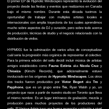
El primer EP de Hypnotic Mindscapes representó la evolución del
proyecto desde las fiestas y eventos que realizamos en Canada
bajo el mismo nombre. Durante esta década tuvimos la
oportunidad de trabajar con multiples artistas locales e
internacionales con amplia trayectoria de los cuales aprendimos
mucho sobre aspectos de DJ y curación, pero sobre todo acerca
de producción, técnicas de studio y el negocio relacionado con la
distribución de vinilos.
HYPM001 fue la culminación de varios años de conceptualizar
cuál seria la progresión más orgánica de representar al colectivo.
Para la primera edición del sello decidí incluir música de artistas
amigos establecidos como
Fauna Extinta
aka
Nicola Cruz
y
Chicaiza
(Kimchi Records), que adicionalmente estuvo
involucrado en los orígenes de
Hypnotic Mindscapes
. Los otros
dos tracks fueron producidos por
Victor Bogert
aka
Tro
y
Payphone
, que es un grupo entre
Tro
, Ryan Walsh y yo, un
proyecto que nace a partir de nuestro studio en Toronto que lleva
el mismo nombre. Es un lugar intrínseco de grabación, mezcla y
producción para muchos proyectos de los productores del
sello. El Various Artists tuvo una buena recepción y rotación a nivel