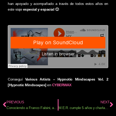
han apoyado y acompañado a través de todos estos años en
este viaje
especial y espacial 🙂
Conseguí
Various Artists – Hypnotic Mindscapes Vol. 2
[Hypnotic Mindscapes]
en
CYBERWAX
Ant
S
PREVIOUS
NEXT
Conociendo a Franco Falsini, autor del último disco de Baffling Noise
M.E.R. cumple 5 años y charlamos con Juan Dairecshion