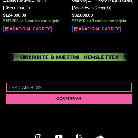
Alessio Barletta – Bal EP
Warning – U Knock Me (Remixes)
[Discontinuous]
[Angel Eyes Records]
$
124,800.00
$
32,800.00
$143.600 en 3 cuotas con tarjeta
$37.800 en 3 cuotas con tarjeta
AÑADIR AL CARRITO
AÑADIR AL CARRITO
I
Y
T
S