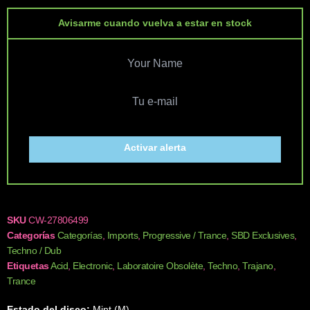
Avisarme cuando vuelva a estar en stock
Activar alerta
SKU
CW-27806499
Categorías
Categorías
,
Imports
,
Progressive / Trance
,
SBD Exclusives
,
Techno / Dub
Etiquetas
Acid
,
Electronic
,
Laboratoire Obsolète
,
Techno
,
Trajano
,
Trance
Estado del disco:
Mint (M)