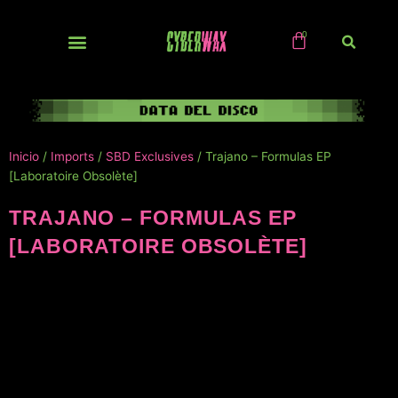
Ir
al
contenido
NUEVOS / IMPORTS
Inicio
/
Imports
/
SBD Exclusives
/ Trajano – Formulas EP
[Laboratoire Obsolète]
TRAJANO – FORMULAS EP
[LABORATOIRE OBSOLÈTE]
NUEVO!