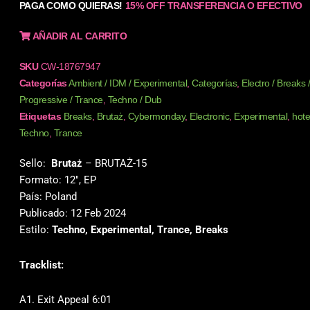
PAGA COMO QUIERAS!
15% OFF TRANSFERENCIA O EFECTIVO
AÑADIR AL CARRITO
SKU
CW-18767947
Categorías
Ambient / IDM / Experimental
,
Categorías
,
Electro / Breaks
Progressive / Trance
,
Techno / Dub
Etiquetas
Breaks
,
Brutaż
,
Cybermonday
,
Electronic
,
Experimental
,
hot
Techno
,
Trance
Sello:
Brutaż
‎– BRUTAŻ-15
Formato: 12″, EP
País: Poland
Publicado: 12 Feb 2024
Estilo:
Techno, Experimental, Trance, Breaks
Tracklist:
A1. Exit Appeal 6:01