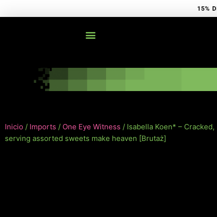
Ir
15% D
al
contenido
Inicio
/
Imports
/
One Eye Witness
/ Isabella Koen* – Cracked,
serving assorted sweets make heaven [Brutaż]
NUEVO!