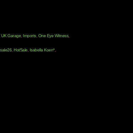
 / UK Garage
,
Imports
,
One Eye Witness
,
esale26
,
HotSale
,
Isabella Koen*
,