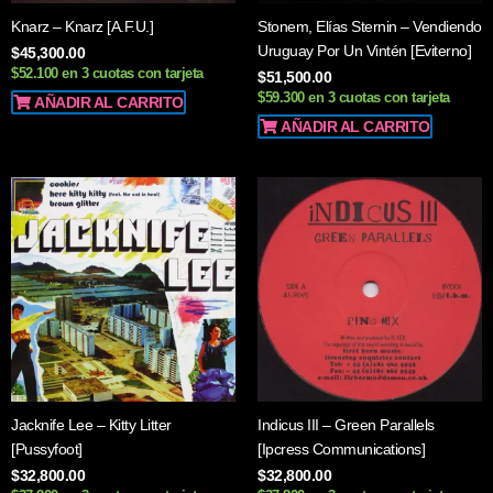
Knarz – Knarz [A.F.U.]
Stonem, Elías Sternin – Vendiendo
Uruguay Por Un Vintén [Eviterno]
$
45,300.00
$52.100 en 3 cuotas con tarjeta
$
51,500.00
$59.300 en 3 cuotas con tarjeta
AÑADIR AL CARRITO
AÑADIR AL CARRITO
Jacknife Lee – Kitty Litter
Indicus III – Green Parallels
[Pussyfoot]
[Ipcress Communications]
$
32,800.00
$
32,800.00