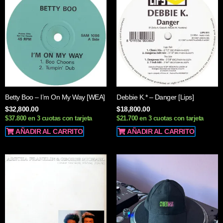
Betty Boo – I’m On My Way [WEA]
Debbie K.* – Danger [Lips]
$
32,800.00
$
18,800.00
$37.800 en 3 cuotas con tarjeta
$21.700 en 3 cuotas con tarjeta
AÑADIR AL CARRITO
AÑADIR AL CARRITO