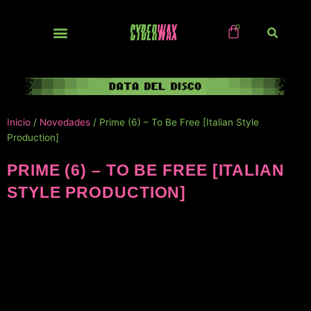
Ir
al
contenido
NUEVOS / IMPORTS
Inicio
/
Novedades
/ Prime (6) – To Be Free [Italian Style
Production]
PRIME (6) – TO BE FREE [ITALIAN
STYLE PRODUCTION]