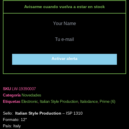
Avisarme cuando vuelva a estar en stock
Activar alerta
SKU
LW-19390007
Categoría
Novedades
Etiquetas
Electronic
,
Italian Style Production
,
Italodance
,
Prime (6)
Sello:
Italian Style Production
‎– ISP 1310
Formato: 12″
País: Italy