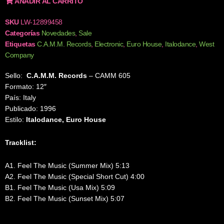
AÑADIR AL CARRITO
SKU
LW-12899458
Categorías
Novedades
,
Sale
Etiquetas
C.A.M.M. Records
,
Electronic
,
Euro House
,
Italodance
,
West
Company
Sello:
C.A.M.M. Records
‎– CAMM 605
Formato: 12″
País: Italy
Publicado: 1996
Estilo:
Italodance, Euro House
Tracklist:
A1. Feel The Music (Summer Mix) 5:13
A2. Feel The Music (Special Short Cut) 4:00
B1. Feel The Music (Usa Mix) 5:09
B2. Feel The Music (Sunset Mix) 5:07