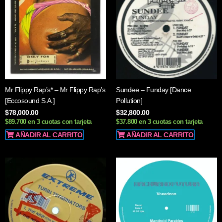
Mr Flippy Rap’s* – Mr Flippy Rap’s
Sundee – Funday [Dance
[Eccosound S.A.]
Pollution]
$
78,000.00
$
32,800.00
$89.700 en 3 cuotas con tarjeta
$37.800 en 3 cuotas con tarjeta
AÑADIR AL CARRITO
AÑADIR AL CARRITO