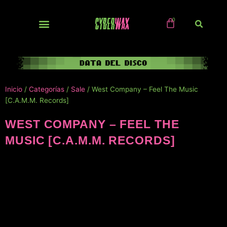
Ir
al
contenido
NUEVOS / IMPORTS
Inicio
/
Categorías
/
Sale
/ West Company – Feel The Music
[C.A.M.M. Records]
WEST COMPANY – FEEL THE
MUSIC [C.A.M.M. RECORDS]