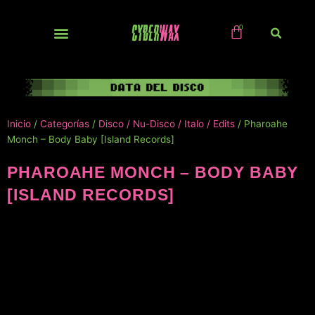
Ir
al
contenido
NUEVOS / IMPORTS
Inicio
/
Categorías
/
Disco / Nu-Disco / Italo / Edits
/ Pharoahe
Monch – Body Baby [Island Records]
PHAROAHE MONCH – BODY BABY
[ISLAND RECORDS]