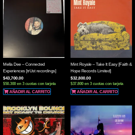
Mella Dee – Connected
Mint Royale – Take It Easy [Faith &
Experiences [trUst recordings]
Hope Records Limited]
$
43,700.00
$
32,800.00
$50.300 en 3 cuotas con tarjeta
$37.800 en 3 cuotas con tarjeta
AÑADIR AL CARRITO
AÑADIR AL CARRITO