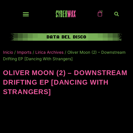
Ir
al
contenido
NUEVOS / IMPORTS
Inicio
/
Imports
/
Lirica Archives
/ Oliver Moon (2) – Downstream
Drifting EP [Dancing With Strangers]
OLIVER MOON (2) – DOWNSTREAM
DRIFTING EP [DANCING WITH
STRANGERS]
NUEVO!