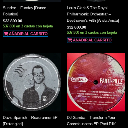
Sundee – Funday [Dance
Louis Clark & The Royal
Pollution]
Philharmonic Orchestra* –
Beethoven’s Fifth [Arista,Arista]
$
32,800.00
$37.800 en 3 cuotas con tarjeta
$
32,800.00
$37.800 en 3 cuotas con tarjeta
AÑADIR AL CARRITO
AÑADIR AL CARRITO
David Spanish – Roadrunner EP
DJ Gamba – Transform Your
[Distangled]
Consciousness EP [Parti Pillz]