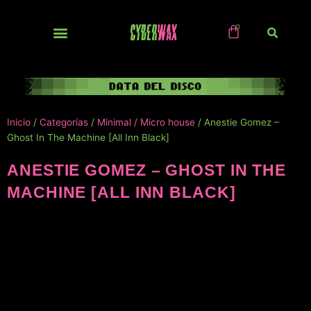
Ir
al
contenido
NUEVOS / IMPORTS
Inicio
/
Categorías
/
Minimal / Micro house
/ Anestie Gomez –
Ghost In The Machine [All Inn Black]
ANESTIE GOMEZ – GHOST IN THE
MACHINE [ALL INN BLACK]