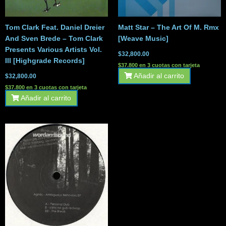
Tom Clark Feat. Daniel Dreier
Matt Star – The Art Of M. Rmx
And Sven Brede – Tom Clark
[Weave Music]
Presents Various Artists Vol.
$
32,800.00
III [Highgrade Records]
$37.800 en 3 cuotas con tarjeta
Añadir al carrito
$
32,800.00
$37.800 en 3 cuotas con tarjeta
Añadir al carrito