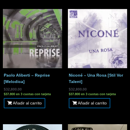
Paolo Aliberti – Reprise
Niconé – Una Rosa [Stil Vor
[Melodica]
Talent]
$
32,800.00
$
32,800.00
$37.800 en 3 cuotas con tarjeta
$37.800 en 3 cuotas con tarjeta
Añadir al carrito
Añadir al carrito