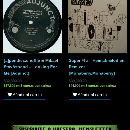
[a]pendics.shuffle & Mikael
Super Flu – Heimatmelodien
Stavöstrand – Looking For
Remixes
Me [Adjunct]
[Monaberry,Monaberry]
$
32,800.00
$
39,000.00
$37.800 en 3 cuotas con tarjeta
$44.900 en 3 cuotas con tarjeta
Añadir al carrito
Añadir al carrito