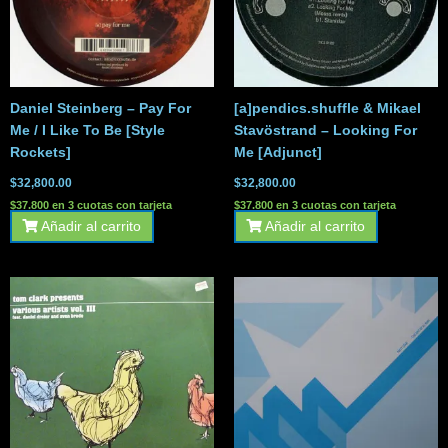
Daniel Steinberg – Pay For
[a]pendics.shuffle & Mikael
Me / I Like To Be [Style
Stavöstrand – Looking For
Rockets]
Me [Adjunct]
$
32,800.00
$
32,800.00
$37.800 en 3 cuotas con tarjeta
$37.800 en 3 cuotas con tarjeta
Añadir al carrito
Añadir al carrito