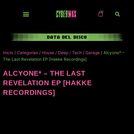
Ir
al
contenido
NUEVOS / IMPORTS
Inicio
/
Categorías
/
House / Deep / Tech / Garage
/ Alcyone* –
The Last Revelation EP [Hakke Recordings]
ALCYONE* – THE LAST
REVELATION EP [HAKKE
RECORDINGS]
NUEVO!