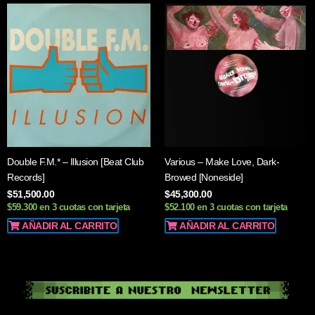
Double F.M.* – Illusion [Beat Club
Various – Make Love, Dark-
Records]
Browed [Noneside]
$
51,500.00
$
45,300.00
$59.300 en 3 cuotas con tarjeta
$52.100 en 3 cuotas con tarjeta
AÑADIR AL CARRITO
AÑADIR AL CARRITO