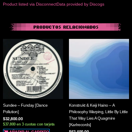
Product listed via Disconnect
Data provided by Discogs
Sundee – Funday [Dance
Konstrukt & Keiji Haino – A
Pollution]
Philosophy Warping, Little By Little
That Way Lies A Quagmire
$
32,800.00
$37.800 en 3 cuotas con tarjeta
[Karlrecords]
$
62,400.00