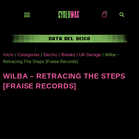
Ir
al
contenido
NUEVOS / IMPORTS
Inicio
/
Categorías
/
Electro / Breaks / UK Garage
/ Wilba –
Retracing The Steps [Fraise Records]
WILBA – RETRACING THE STEPS
[FRAISE RECORDS]
NUEVO!