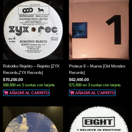
Robotiko Rejekto – Rejekto [ZYX
Proteus 8 – Mueva [Oid Morales
Records,ZYX Records]
Records]
$
70,200.00
$
62,400.00
$80.800 en 3 cuotas con tarjeta
$71.800 en 3 cuotas con tarjeta
AÑADIR AL CARRITO
AÑADIR AL CARRITO