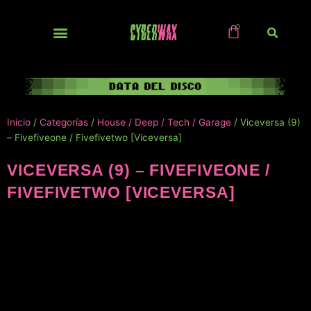
Ir
al
contenido
NUEVOS / IMPORTS
Inicio
/
Categorías
/
House / Deep / Tech / Garage
/ Viceversa (9)
– Fivefiveone / Fivefivetwo [Viceversa]
VICEVERSA (9) – FIVEFIVEONE /
FIVEFIVETWO [VICEVERSA]