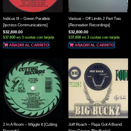
Indicus III – Green Parallels
Various – Off Limits 2 Part Two
[Ipcress Communications]
[Recreation Recordings]
$
32,800.00
$
32,800.00
$37.800 en 3 cuotas con tarjeta
$37.800 en 3 cuotas con tarjeta
AÑADIR AL CARRITO
AÑADIR AL CARRITO
2 In A Room – Wiggle It [Cutting
Joff Roach – Papa Got A Brand
Records]
New Groove [Big Buckz]