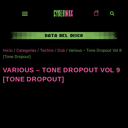
Ir
al
contenido
NUEVOS / IMPORTS
Inicio
/
Categorías
/
Techno / Dub
/ Various – Tone Dropout Vol 9
[Tone Dropout]
VARIOUS – TONE DROPOUT VOL 9
[TONE DROPOUT]