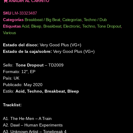
AÑADIR AL CARRITO
SKU
LM-33323487
Categorías
Breakbeat / Big Beat
,
Categorías
,
Techno / Dub
Etiquetas
Acid
,
Bleep
,
Breakbeat
,
Electronic
,
Techno
,
Tone Dropout
,
Various
Estado del disco:
Very Good Plus (VG+)
Estado de la caja/sobre:
Very Good Plus (VG+)
Sello:
Tone Dropout
‎– TD2009
Formato: 12″, EP
País: UK
Publicado: May 2020
Estilo:
Acid, Techno, Breakbeat, Bleep
Tracklist:
A1. The He-Men – A Train
A2. Dawl – Human Experiments
A3. Unknown Artist – Tonebreak 4