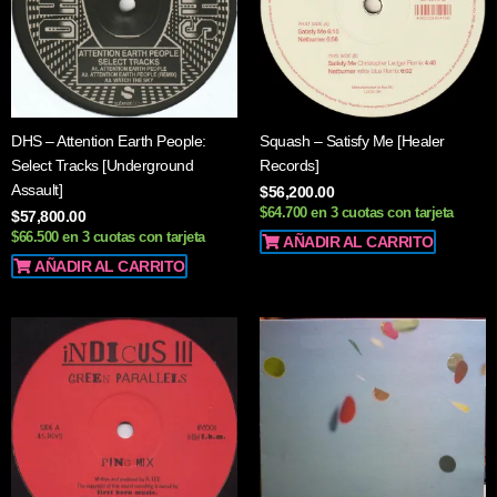
DHS – Attention Earth People:
Squash – Satisfy Me [Healer
Select Tracks [Underground
Records]
Assault]
$
56,200.00
$64.700 en 3 cuotas con tarjeta
$
57,800.00
$66.500 en 3 cuotas con tarjeta
AÑADIR AL CARRITO
AÑADIR AL CARRITO