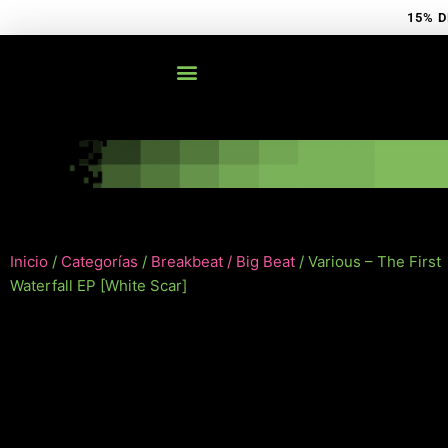
Ir
15% D
al
contenido
Inicio
/
Categorías
/
Breakbeat / Big Beat
/ Various – The First
Waterfall EP [White Scar]