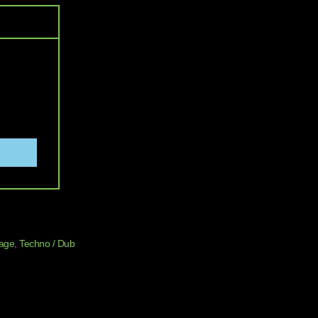
rage
,
Techno / Dub