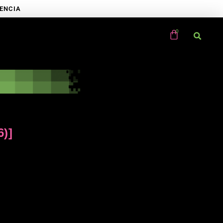
RENCIA
6)]