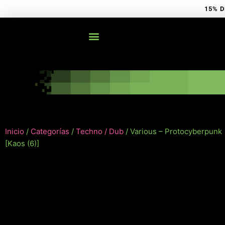
Ir
15% D
al
contenido
Inicio
/
Categorías
/
Techno / Dub
/ Various – Protocyberpunk
[Kaos (6)]