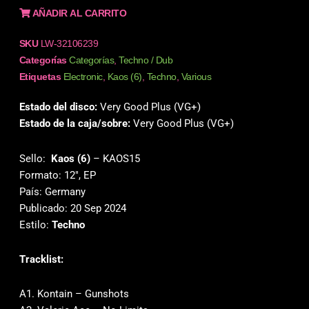
AÑADIR AL CARRITO
SKU
LW-32106239
Categorías
Categorías
,
Techno / Dub
Etiquetas
Electronic
,
Kaos (6)
,
Techno
,
Various
Estado del disco:
Very Good Plus (VG+)
Estado de la caja/sobre:
Very Good Plus (VG+)
Sello:
Kaos (6)
‎– KAOS15
Formato: 12″, EP
País: Germany
Publicado: 20 Sep 2024
Estilo:
Techno
Tracklist:
A1. Kontain – Gunshots