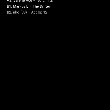
A2. Valerie Ace – No Limits
B1. Markus L – The Drifter
B2. riko (38) – Act Up 12