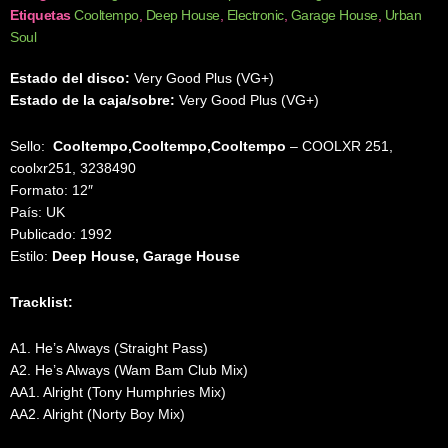
Etiquetas
Cooltempo
,
Deep House
,
Electronic
,
Garage House
,
Urban
Soul
Estado del disco:
Very Good Plus (VG+)
Estado de la caja/sobre:
Very Good Plus (VG+)
Sello:
Cooltempo,Cooltempo,Cooltempo
‎– COOLXR 251,
coolxr251, 3238490
Formato: 12″
País: UK
Publicado: 1992
Estilo:
Deep House, Garage House
Tracklist:
A1. He’s Always (Straight Pass)
A2. He’s Always (Wam Bam Club Mix)
AA1. Alright (Tony Humphries Mix)
AA2. Alright (Norty Boy Mix)