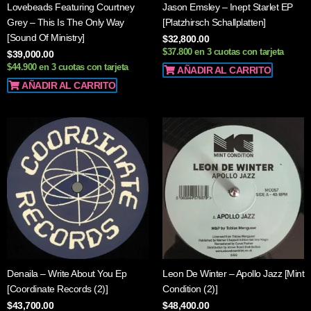
Lovebeads Featuring Courtney
Jason Emsley – Inept Starlet EP
Grey – This Is The Only Way
[Platzhirsch Schallplatten]
[Sound Of Ministry]
$
32,800.00
$37.800 en 3 cuotas con tarjeta
$
39,000.00
$44.900 en 3 cuotas con tarjeta
AÑADIR AL CARRITO
AÑADIR AL CARRITO
Denaila – Write About You Ep
Leon De Winter – Apollo Jazz [Mint
[Coordinate Records (2)]
Condition (2)]
$
43,700.00
$
48,400.00