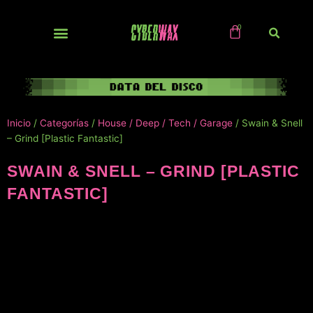
Ir
al
contenido
NUEVOS / IMPORTS
Inicio
/
Categorías
/
House / Deep / Tech / Garage
/ Swain & Snell
– Grind [Plastic Fantastic]
SWAIN & SNELL – GRIND [PLASTIC
FANTASTIC]