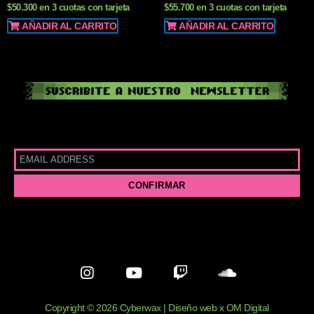
$50.300 en 3 cuotas con tarjeta
$55.700 en 3 cuotas con tarjeta
AÑADIR AL CARRITO
AÑADIR AL CARRITO
I
Y
T
S
n
o
w
o
s
u
i
u
t
t
t
n
Copyright © 2026 Cyberwax | Diseño web x OM Digital