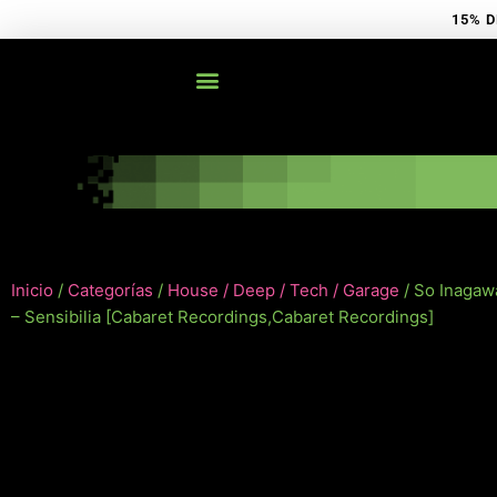
Ir
15% D
al
contenido
Inicio
/
Categorías
/
House / Deep / Tech / Garage
/ So Inagaw
– Sensibilia [Cabaret Recordings,Cabaret Recordings]