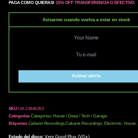
PAGA COMO QUIERAS!
15% OFF TRANSFERENCIA O EFECTIVO
Avisarme cuando vuelva a estar en stock
Activar alerta
SKU
LM-23846263
Categorías
Categorías
,
House / Deep / Tech / Garage
Etiquetas
Cabaret Recordings,Cabaret Recordings
,
Electronic
,
House
,
Estado del disco:
Very Good Plus (VG+)