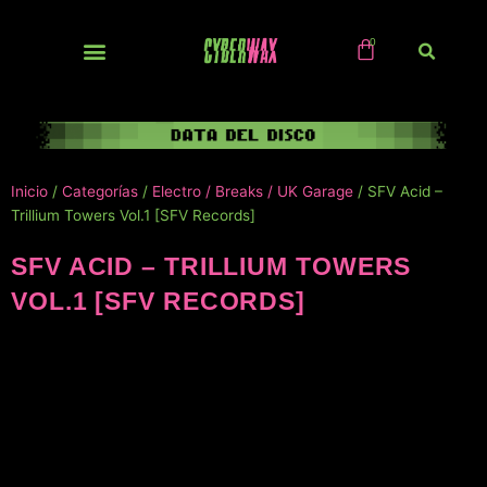
Ir
al
contenido
NUEVOS / IMPORTS
Inicio
/
Categorías
/
Electro / Breaks / UK Garage
/ SFV Acid –
Trillium Towers Vol.1 [SFV Records]
SFV ACID – TRILLIUM TOWERS
VOL.1 [SFV RECORDS]