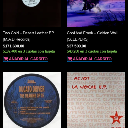
Two Cold – Desert Leather EP
Cool And Frank ‎– Golden Wall
[M.A.D Records]
[SLEEPERS]
$
171,600.00
$
37,500.00
$197.400 en 3 cuotas con tarjeta
$43.200 en 3 cuotas con tarjeta
AÑADIR AL CARRITO
AÑADIR AL CARRITO