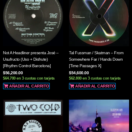
Not A Headliner presenta José –
Tal Fussman / Skatman – From
Usufructo (Uso + Disfrute)
Somewhere Far / Hands Down
[Rhythm Control Barcelona]
[Time Passages X]
$
56,200.00
$
54,600.00
$64.700 en 3 cuotas con tarjeta
$62.800 en 3 cuotas con tarjeta
AÑADIR AL CARRITO
AÑADIR AL CARRITO