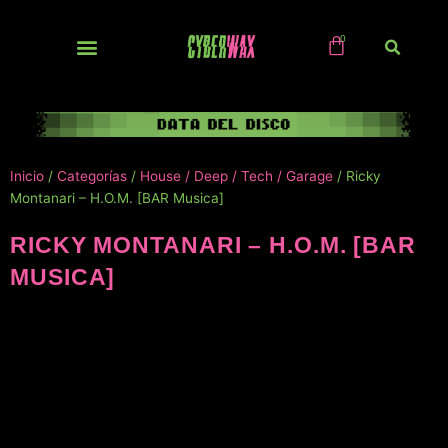
Ir
al
contenido
NUEVOS / IMPORTS
Inicio
/
Categorías
/
House / Deep / Tech / Garage
/ Ricky
Montanari – H.O.M. [BAR Musica]
RICKY MONTANARI – H.O.M. [BAR
MUSICA]
NUEVO!