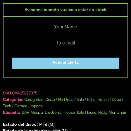
Avisarme cuando vuelva a estar en stock
Activar alerta
SKU
CW-25827075
Categorías
Categorías
,
Disco / Nu-Disco / Italo / Edits
,
House / Deep /
Tech / Garage
,
Imports
Etiquetas
BAR Musica
,
Electronic
,
House
,
Italo House
,
Ricky Montanari
Estado del disco:
Mint (M)
Estado de la caja/sobre:
Mint (M)