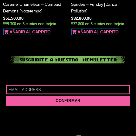
Caramel Chameleon – Compact
Sundee – Funday [Dance
Demons [Nottetempo]
Pollution]
$
51,500.00
$
32,800.00
$59.300 en 3 cuotas con tarjeta
$37.800 en 3 cuotas con tarjeta
AÑADIR AL CARRITO
AÑADIR AL CARRITO
I
Y
T
S