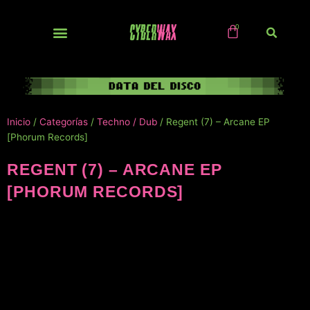
Ir
al
contenido
NUEVOS / IMPORTS
Inicio
/
Categorías
/
Techno / Dub
/ Regent (7) – Arcane EP
[Phorum Records]
REGENT (7) – ARCANE EP
[PHORUM RECORDS]
NUEVO!