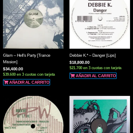
Glam – Hell’s Party [Trance
Debbie K.* – Danger [Lips]
Mission]
$
18,800.00
$21.700 en 3 cuotas con tarjeta
$
34,400.00
$39.600 en 3 cuotas con tarjeta
AÑADIR AL CARRITO
AÑADIR AL CARRITO