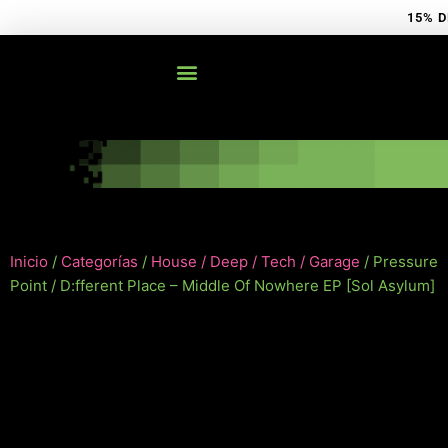
Ir
15% D
al
contenido
Inicio
/
Categorías
/
House / Deep / Tech / Garage
/ Pressure
Point / D:fferent Place – Middle Of Nowhere EP [Sol Asylum]
NUEVO!