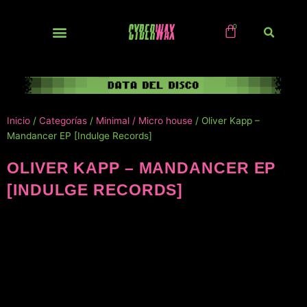
Ir
al
contenido
NUEVOS / IMPORTS
Inicio
/
Categorías
/
Minimal / Micro house
/ Oliver Kapp –
Mandancer EP [Indulge Records]
OLIVER KAPP – MANDANCER EP
[INDULGE RECORDS]