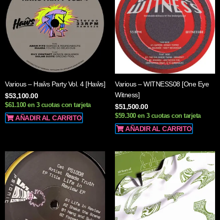
Various – Haŵs Party Vol. 4 [Haŵs]
Various – WITNESS08 [One Eye
Witness]
$
53,100.00
$61.100 en 3 cuotas con tarjeta
$
51,500.00
$59.300 en 3 cuotas con tarjeta
AÑADIR AL CARRITO
AÑADIR AL CARRITO