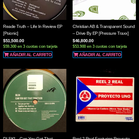
Reade Truth – Life In Review EP
Christian AB & Transparent Sound
[Psionic]
– Drive By EP [Pressure Traxx]
$
51,500.00
$
46,800.00
$59.300 en 3 cuotas con tarjeta
$53.900 en 3 cuotas con tarjeta
AÑADIR AL CARRITO
AÑADIR AL CARRITO
DLSK* – Can You Get That
Reel 2 Real Featuring Proyecto