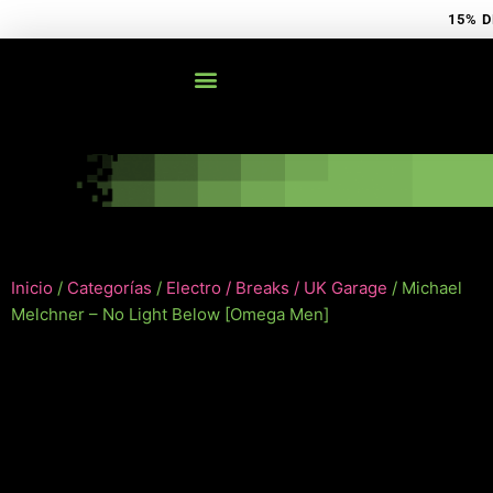
Ir
15% D
al
contenido
Inicio
/
Categorías
/
Electro / Breaks / UK Garage
/ Michael
Melchner – No Light Below [Omega Men]
NUEVO!