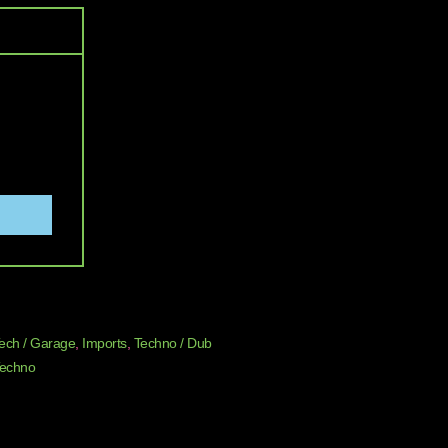
Tech / Garage
,
Imports
,
Techno / Dub
echno