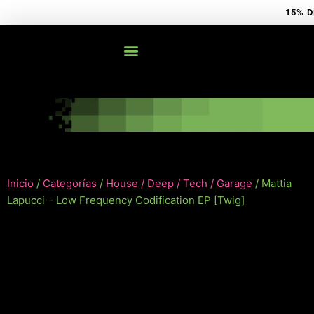
Ir
15% D
al
contenido
Inicio
/
Categorías
/
House / Deep / Tech / Garage
/ Mattia
Lapucci – Low Frequency Codification EP [Twig]