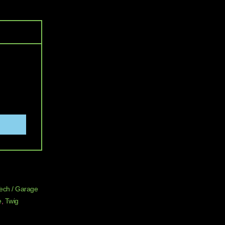
Tech / Garage
e
,
Twig