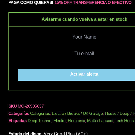
PAGA COMO QUIERAS!
15% OFF TRANSFERENCIA O EFECTIVO
Avisarme cuando vuelva a estar en stock
Activar alerta
SKU
MO-26905637
Categorías
Categorías
,
Electro / Breaks / UK Garage
,
House / Deep / 
Etiquetas
Deep Techno
,
Electro
,
Electronic
,
Mattia Lapucci
,
Tech Hous
Estado del disco:
Very Good Plus (VG+)