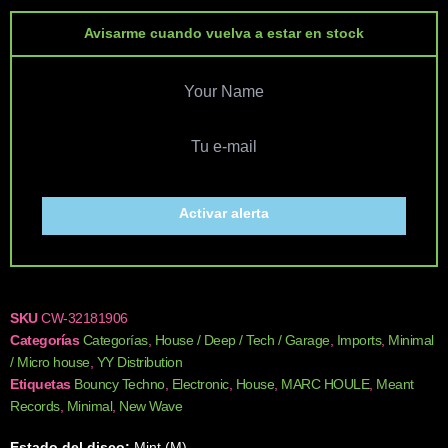
Avisarme cuando vuelva a estar en stock
Activar alerta
SKU
CW-32181906
Categorías
Categorías
,
House / Deep / Tech / Garage
,
Imports
,
Minimal
/ Micro house
,
YY Distribution
Etiquetas
Bouncy Techno
,
Electronic
,
House
,
MARC HOULE
,
Meant
Records
,
Minimal
,
New Wave
Estado del disco:
Mint (M)