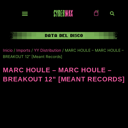
Ir
al
contenido
NUEVOS / IMPORTS
Inicio
/
Imports
/
YY Distribution
/ MARC HOULE – MARC HOULE –
BREAKOUT 12” [Meant Records]
MARC HOULE – MARC HOULE –
BREAKOUT 12” [MEANT RECORDS]
NUEVO!