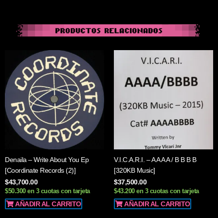
Denaila – Write About You Ep
V.I.C.A.R.I. – A A A A / B B B B
[Coordinate Records (2)]
[320KB Music]
$
43,700.00
$
37,500.00
$50.300 en 3 cuotas con tarjeta
$43.200 en 3 cuotas con tarjeta
AÑADIR AL CARRITO
AÑADIR AL CARRITO