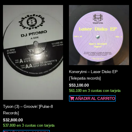
Konerytmi – Laser Disko EP
[Telepatia records]
$
53,100.00
$61.100 en 3 cuotas con tarjeta
AÑADIR AL CARRITO
Tyson (3) – Groovin’ [Pulse-8
Records]
$
32,800.00
$37.800 en 3 cuotas con tarjeta