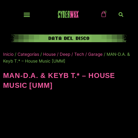
Ir
al
contenido
NUEVOS / IMPORTS
Inicio
/
Categorías
/
House / Deep / Tech / Garage
/ MAN-D.A. &
Keyb T.* – House Music [UMM]
MAN-D.A. & KEYB T.* – HOUSE
MUSIC [UMM]