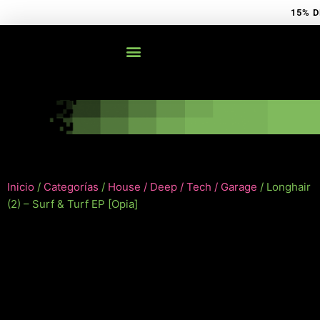
Ir
15% D
al
contenido
Inicio
/
Categorías
/
House / Deep / Tech / Garage
/ Longhair
(2) – Surf & Turf EP [Opia]