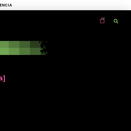
RENCIA
a]