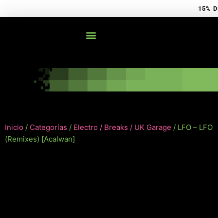
Ir
15% D
al
contenido
Inicio
/
Categorías
/
Electro / Breaks / UK Garage
/ LFO – LFO
(Remixes) [Acalwan]