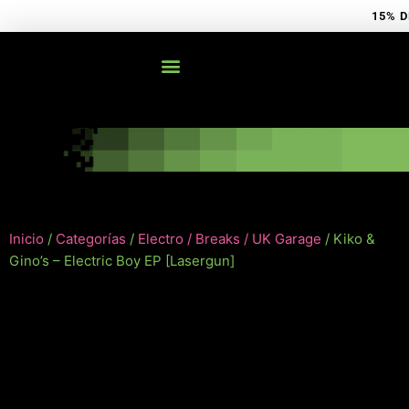
Ir
15% D
al
contenido
Inicio
/
Categorías
/
Electro / Breaks / UK Garage
/ Kiko &
Gino’s – Electric Boy EP [Lasergun]