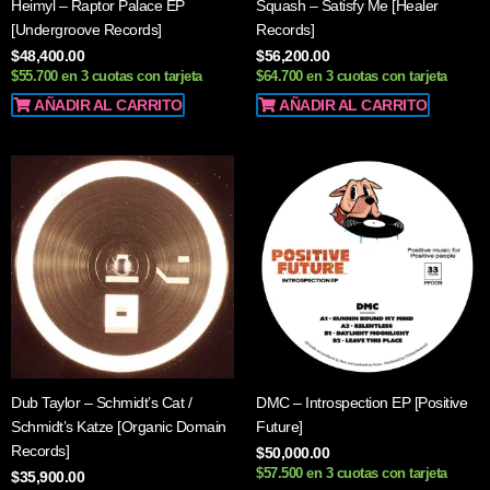
Heimyl – Raptor Palace EP
Squash – Satisfy Me [Healer
[Undergroove Records]
Records]
$
48,400.00
$
56,200.00
$55.700 en 3 cuotas con tarjeta
$64.700 en 3 cuotas con tarjeta
AÑADIR AL CARRITO
AÑADIR AL CARRITO
Dub Taylor – Schmidt’s Cat /
DMC – Introspection EP [Positive
Schmidt’s Katze [Organic Domain
Future]
Records]
$
50,000.00
$57.500 en 3 cuotas con tarjeta
$
35,900.00