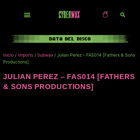
Ir
al
contenido
NUEVOS / IMPORTS
Inicio
/
Imports
/
Subwax
/ Julian Perez – FAS014 [Fathers & Sons
Productions]
JULIAN PEREZ – FAS014 [FATHERS
& SONS PRODUCTIONS]
NUEVO!