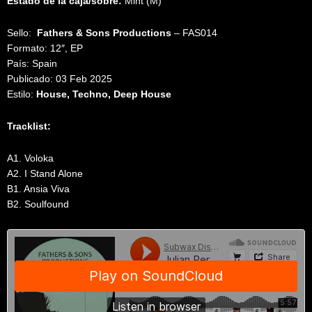
Estado de la caja/sobre:
Mint (M)
Sello:
Fathers & Sons Productions
‎– FAS014
Formato: 12″, EP
País: Spain
Publicado: 03 Feb 2025
Estilo:
House, Techno, Deep House
Tracklist:
A1. Voloka
A2. I Stand Alone
B1. Ansia Viva
B2. Soulfound