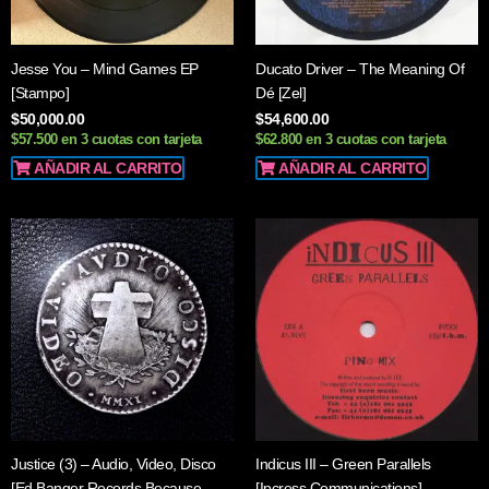
Jesse You – Mind Games EP
Ducato Driver – The Meaning Of
[Stampo]
Dé [Zel]
$
50,000.00
$
54,600.00
$57.500 en 3 cuotas con tarjeta
$62.800 en 3 cuotas con tarjeta
AÑADIR AL CARRITO
AÑADIR AL CARRITO
Justice (3) – Audio, Video, Disco
Indicus III – Green Parallels
[Ed Banger Records,Because
[Ipcress Communications]