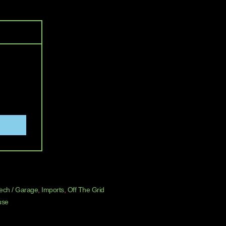
Tech / Garage
,
Imports
,
Off The Grid
use