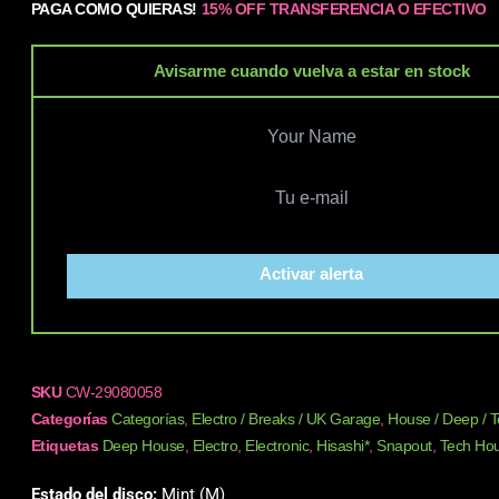
PAGA COMO QUIERAS!
15% OFF TRANSFERENCIA O EFECTIVO
Avisarme cuando vuelva a estar en stock
Activar alerta
SKU
CW-29080058
Categorías
Categorías
,
Electro / Breaks / UK Garage
,
House / Deep / 
Etiquetas
Deep House
,
Electro
,
Electronic
,
Hisashi*
,
Snapout
,
Tech Ho
Estado del disco:
Mint (M)