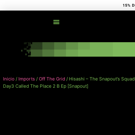
Ir
15% D
al
contenido
Inicio
/
Imports
/
Off The Grid
/ Hisashi – The Snapout’s Squad
Day3 Called The Place 2 B Ep [Snapout]
NUEVO!