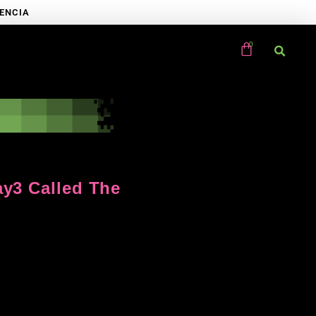
RENCIA
ay3 Called The