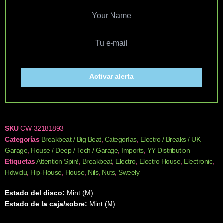
Activar alerta
SKU
CW-32181893
Categorías
Breakbeat / Big Beat
,
Categorías
,
Electro / Breaks / UK
Garage
,
House / Deep / Tech / Garage
,
Imports
,
YY Distribution
Etiquetas
Attention Spin!
,
Breakbeat
,
Electro
,
Electro House
,
Electronic
,
Hdwidu
,
Hip-House
,
House
,
Nils
,
Nuts
,
Sweely
Estado del disco:
Mint (M)
Estado de la caja/sobre:
Mint (M)