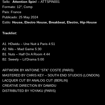
Sello:
Attention Spin!
‎– ATTSPIN001
Formato: 12″, Comp
País: France
Publicado: 25 May 2024
Estilo:
House, Electro House, Breakbeat, Electro, Hip-House
Tracklist:
A1. HDwidu – Une Nuit à Paris 4:51
A2. Nils – Mad Game 5:30
B1. Nuts – Half On A Room 4:44
B2. Sweely – Lil’Drama 5:00
ARTWORK BY ANTOINE “STK” COSTE (PARiS)
MASTERED BY CHRIS KEY – SOUTH END STUDIOS (LONDON)
LACQUER CUT BY ANALOG CUT (BERLIN)
CREATIVE DIRECTION BY DAWIDU
DiSTRIBUTED BY YOYAKU (PARIS)