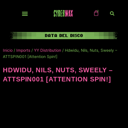
Ir
al
contenido
NUEVOS / IMPORTS
Inicio
/
Imports
/
YY Distribution
/ Hdwidu, Nils, Nuts, Sweely –
ATTSPIN001 [Attention Spin!]
HDWIDU, NILS, NUTS, SWEELY –
ATTSPIN001 [ATTENTION SPIN!]
NUEVO!