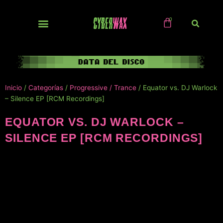
Ir
al
contenido
NUEVOS / IMPORTS
Inicio
/
Categorías
/
Progressive / Trance
/ Equator vs. DJ Warlock
– Silence EP [RCM Recordings]
EQUATOR VS. DJ WARLOCK –
SILENCE EP [RCM RECORDINGS]