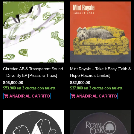
Christian AB & Transparent Sound
Mint Royale – Take It Easy [Faith &
– Drive By EP [Pressure Traxx]
Hope Records Limited]
$
46,800.00
$
32,800.00
$53.900 en 3 cuotas con tarjeta
$37.800 en 3 cuotas con tarjeta
AÑADIR AL CARRITO
AÑADIR AL CARRITO