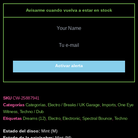
Avisarme cuando vuelva a estar en stock
Activar alerta
SKU
CW-25887941
Categorías
Categorías
,
Electro / Breaks / UK Garage
,
Imports
,
One Eye
Witness
,
Techno / Dub
Etiquetas
Dreams (12)
,
Electro
,
Electronic
,
Spectral Bounce
,
Techno
Estado del disco:
Mint (M)
Estado de la caja/sobre:
Mint (M)