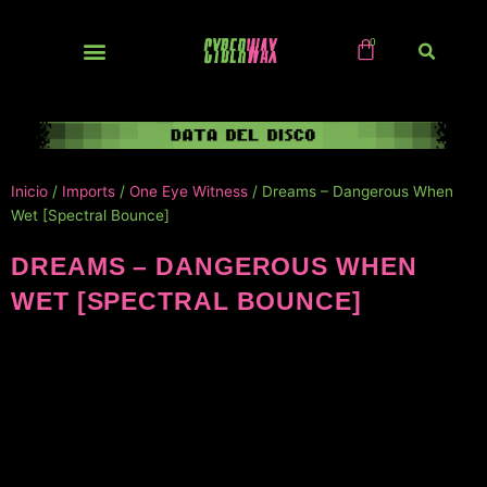
Ir
al
contenido
NUEVOS / IMPORTS
Inicio
/
Imports
/
One Eye Witness
/ Dreams – Dangerous When
Wet [Spectral Bounce]
DREAMS – DANGEROUS WHEN
WET [SPECTRAL BOUNCE]
NUEVO!