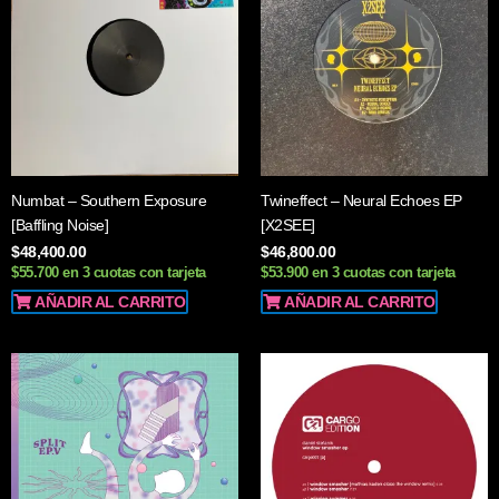
Numbat – Southern Exposure
Twineffect – Neural Echoes EP
[Baffling Noise]
[X2SEE]
$
48,400.00
$
46,800.00
$55.700 en 3 cuotas con tarjeta
$53.900 en 3 cuotas con tarjeta
AÑADIR AL CARRITO
AÑADIR AL CARRITO