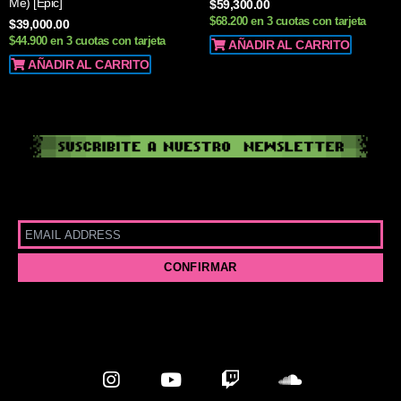
Me) [Epic]
$
59,300.00
$68.200 en 3 cuotas con tarjeta
$
39,000.00
$44.900 en 3 cuotas con tarjeta
AÑADIR AL CARRITO
AÑADIR AL CARRITO
I
Y
T
S
n
o
w
o