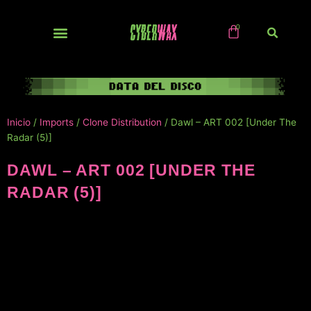
Ir
al
contenido
NUEVOS / IMPORTS
Inicio
/
Imports
/
Clone Distribution
/ Dawl – ART 002 [Under The
Radar (5)]
DAWL – ART 002 [UNDER THE
RADAR (5)]
NUEVO!