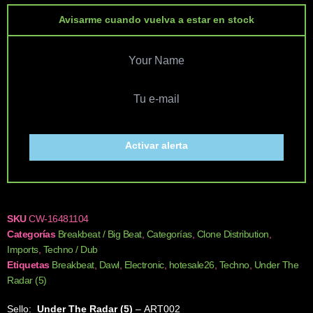
Avisarme cuando vuelva a estar en stock
Activar alerta
SKU
CW-16481104
Categorías
Breakbeat / Big Beat
,
Categorías
,
Clone Distribution
,
Imports
,
Techno / Dub
Etiquetas
Breakbeat
,
Dawl
,
Electronic
,
hotesale26
,
Techno
,
Under The
Radar (5)
Sello:
Under The Radar (5)
‎– ART002