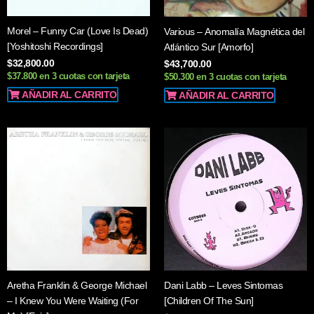
Morel – Funny Car (Love Is Dead)
Various – Anomalía Magnética del
[Yoshitoshi Recordings]
Atlántico Sur [Amorfo]
$
32,800.00
$
43,700.00
$37.800 en 3 cuotas con tarjeta
$50.300 en 3 cuotas con tarjeta
AÑADIR AL CARRITO
AÑADIR AL CARRITO
Aretha Franklin & George Michael
Dani Labb – Leves Sintomas
– I Knew You Were Waiting (For
[Children Of The Sun]