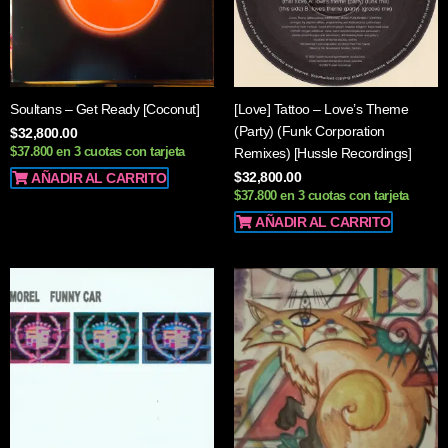
Soultans – Get Ready [Coconut]
[Love] Tattoo – Love’s Theme
(Party) (Funk Corporation
$
32,800.00
$37.800 en 3 cuotas con tarjeta
Remixes) [Hussle Recordings]
$
32,800.00
AÑADIR AL CARRITO
$37.800 en 3 cuotas con tarjeta
AÑADIR AL CARRITO