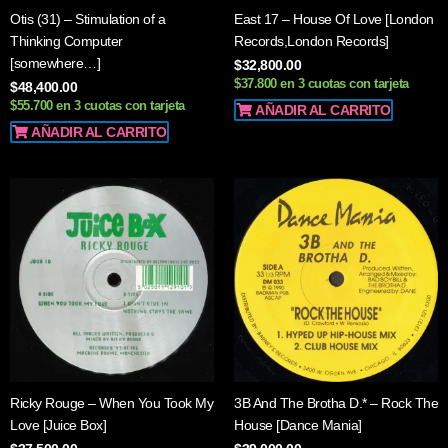
Otis (31) – Stimulation of a
East 17 – House Of Love [London
Thinking Computer
Records,London Records]
[somewhere…]
$
32,800.00
$37.800 en 3 cuotas con tarjeta
$
48,400.00
$55.700 en 3 cuotas con tarjeta
AÑADIR AL CARRITO
AÑADIR AL CARRITO
Ricky Rouge – When You Took My
3B And The Brotha D.* – Rock The
Love [Juice Box]
House [Dance Mania]