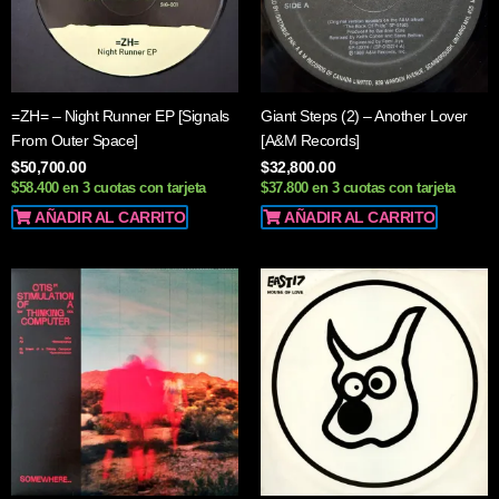
=ZH= – Night Runner EP [Signals
Giant Steps (2) – Another Lover
From Outer Space]
[A&M Records]
$
50,700.00
$
32,800.00
$58.400 en 3 cuotas con tarjeta
$37.800 en 3 cuotas con tarjeta
AÑADIR AL CARRITO
AÑADIR AL CARRITO