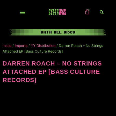
Ir
al
contenido
NUEVOS / IMPORTS
Inicio
/
Imports
/
YY Distribution
/ Darren Roach – No Strings
Attached EP [Bass Culture Records]
DARREN ROACH – NO STRINGS
ATTACHED EP [BASS CULTURE
RECORDS]
NUEVO!