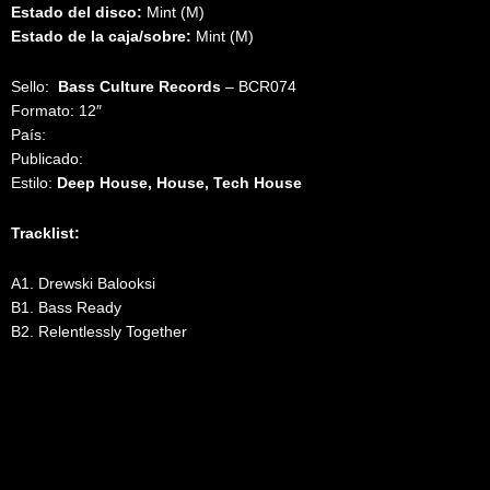
Estado del disco:
Mint (M)
Estado de la caja/sobre:
Mint (M)
Sello:
Bass Culture Records
‎– BCR074
Formato: 12″
País:
Publicado:
Estilo:
Deep House, House, Tech House
Tracklist:
A1. Drewski Balooksi
B1. Bass Ready
B2. Relentlessly Together