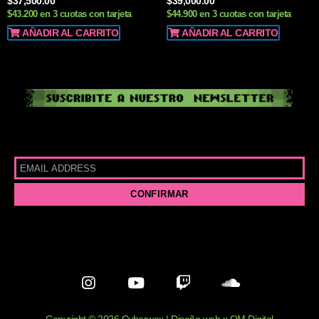
$
37,500.00
$
39,000.00
$43.200 en 3 cuotas con tarjeta
$44.900 en 3 cuotas con tarjeta
AÑADIR AL CARRITO
AÑADIR AL CARRITO
I
Y
T
S
n
o
w
o
s
u
i
u
Copyright © 2026 Cyberwax | Diseño web x OM Digital