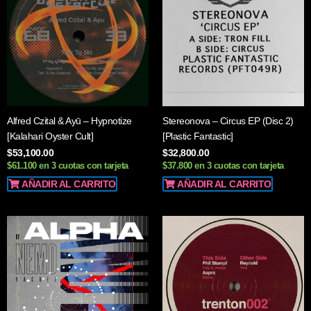
Alfred Czital & Ayū – Hypnotize
Stereonova – Circus EP (Disc 2)
[Kalahari Oyster Cult]
[Plastic Fantastic]
$
53,100.00
$
32,800.00
$61.100 en 3 cuotas con tarjeta
$37.800 en 3 cuotas con tarjeta
AÑADIR AL CARRITO
AÑADIR AL CARRITO