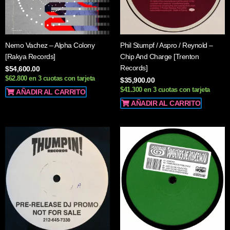
Nemo Vachez – Alpha Colony
Phil Stumpf / Aspro / Reynold –
[Rakya Records]
Chip And Charge [Trenton
Records]
$
54,600.00
$62.800 en 3 cuotas con tarjeta
$
35,900.00
$41.300 en 3 cuotas con tarjeta
AÑADIR AL CARRITO
AÑADIR AL CARRITO