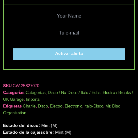
Activar alerta
SKU
CW-25827070
Categorías
Categorías
,
Disco / Nu-Disco / Italo / Edits
,
Electro / Breaks /
UK Garage
,
Imports
Etiquetas
Charlie
,
Disco
,
Electro
,
Electronic
,
Italo-Disco
,
Mr. Disc
Organization
Estado del disco:
Mint (M)
Estado de la caja/sobre:
Mint (M)