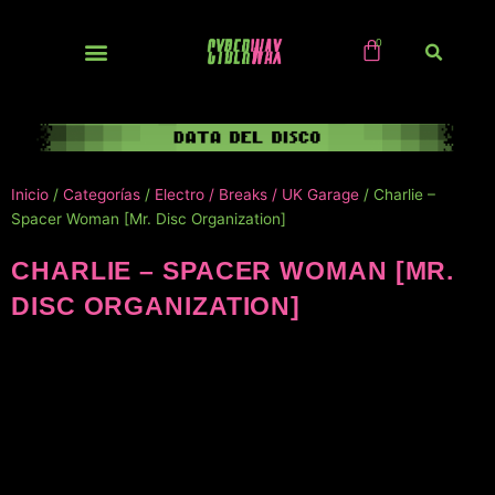
Ir
al
contenido
NUEVOS / IMPORTS
Inicio
/
Categorías
/
Electro / Breaks / UK Garage
/ Charlie –
Spacer Woman [Mr. Disc Organization]
CHARLIE – SPACER WOMAN [MR.
DISC ORGANIZATION]
NUEVO!