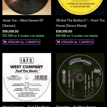
Jesse You – Mind Games EP
3B And The Brotha D.* – Rock The
[Stampo]
House [Dance Mania]
$
50,000.00
$
39,000.00
$57.500 en 3 cuotas con tarjeta
$44.900 en 3 cuotas con tarjeta
AÑADIR AL CARRITO
AÑADIR AL CARRITO
West Company – Feel The Music
Dyswalter – So Many Forces