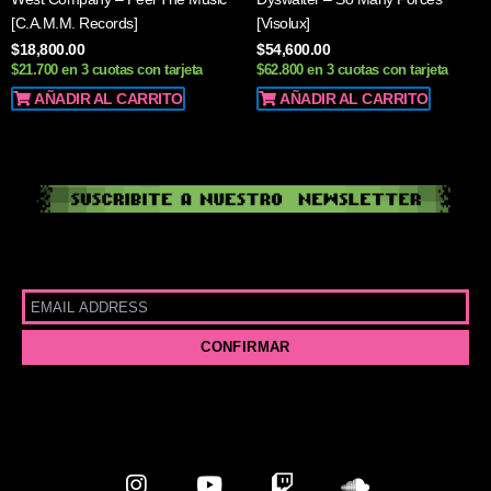
[C.A.M.M. Records]
[Visolux]
$
18,800.00
$
54,600.00
$21.700 en 3 cuotas con tarjeta
$62.800 en 3 cuotas con tarjeta
AÑADIR AL CARRITO
AÑADIR AL CARRITO
I
Y
T
S