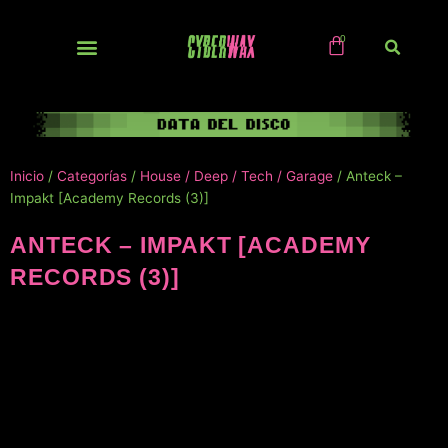
Ir
al
contenido
NUEVOS / IMPORTS
Inicio
/
Categorías
/
House / Deep / Tech / Garage
/ Anteck –
Impakt [Academy Records (3)]
ANTECK – IMPAKT [ACADEMY
RECORDS (3)]