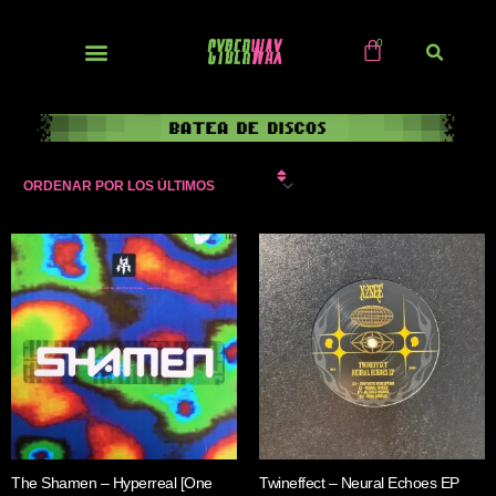
Ir
al
contenido
NUEVOS / IMPORTS
The Shamen – Hyperreal [One
Twineffect – Neural Echoes EP