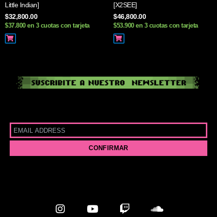
Little Indian]
[X2SEE]
$
32,800.00
$
46,800.00
$37.800 en 3 cuotas con tarjeta
$53.900 en 3 cuotas con tarjeta
I
Y
T
S
n
o
w
o