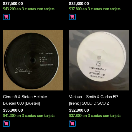
$
37,500.00
$
32,800.00
$43.200 en 3 cuotas con tarjeta
$37.800 en 3 cuotas con tarjeta
Gimenö & Stefan Helmke –
Various – Smith & Carlos EP
Blueten 003 [Blueten]
[Irenic] SOLO DISCO 2
$
35,900.00
$
32,800.00
$41.300 en 3 cuotas con tarjeta
$37.800 en 3 cuotas con tarjeta