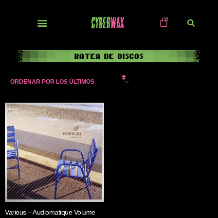
Ir
al
contenido
NUEVOS / IMPORTS
Various – Audiomatique Volume