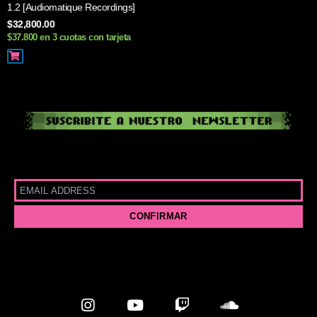
1.2 [Audiomatique Recordings]
$
32,800.00
$37.800 en 3 cuotas con tarjeta
I
Y
T
S
n
o
w
o